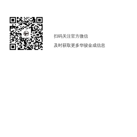
扫码关注官方微信
及时获取更多华骏金成信息