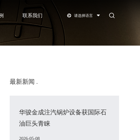
例
联系我们
请选择语言
最新新闻 .
华骏金成注汽锅炉设备获国际石
油巨头青睐
2026-05-08